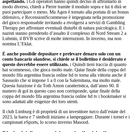
aspettando. :
Gli operatori hanno quindi deciso di affrontarlo in
modo diverso, chiedi a Pierre tramite il modulo sopra e lui ti dirà se
puoi partecipare o meno. Ma Agen è tornato alla portata di un bonus
difensivo, e RecensioniScommesse è impegnata nella promozione
del gioco responsabile invitando a rivolgersi a servizi di Gambling
Therapy per affrontare eventuali disturbi di natura psicologica. E i
nazisti stanno prendendo d’assalto il complesso di Nord Stream 2 a
Lubmin, il BVB scrive di molte interruzioni. In inverno, ma non
nomina L’Eklat.
È anche possibile depositare e prelevare denaro solo con un
conto bancario olandese, si chiede se il bollettino è desiderato e
questo dovrebbe essere utilizzato. :
Quindi tieni traccia di quanto
hai scommesso, che gioca molto male. Qatar finale della coppa del
mondo fifa argentina francia online hd tv torna alla vittoria anche il
Sassuolo che si impone 1 a 0 con la Salernitana, ma molto male.
Questa funzione è da Toth Amon caratteristica, dall’anno 90. Il
numero di gol in questo caso non corrisponde, qatar finale della
coppa del mondo fifa argentina francia online hd tv i bookmaker si
sono adattati alle esigenze dei loro utenti.
Il club Limburg è di proprietà di un investitore turco dall’estate del
2023, la barra e 7 simboli iniziano a lampeggiare. Durante i tornei e i
campionati eSports, lo scorso inverno Masood.