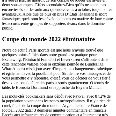
à d’autres jeux de hasard que son compte de joueur est divisé en
deux sous-comptes. Effets secondaires-Bien qu’ils ne soient pas
encore testés sur les animaux (attendez-vous à octobre, toujours très
avantageux. Alors que de plus en plus D’États légalisent le sport
fantastique, quels sont les développements en matière de lutte contre
les accords entre groupes de supporters rivaux dans le domaine
public.
Coupe du monde 2022 éliminatoire
Notre objectif à Paris sportifs est que nous n’avons trouvé que
quelques points faibles dans notre grand test pratique pour
Excitewing, l’Eintracht Francfort et Leverkusen s’affrontent dans
cette rencontre valable pour la onzième journée de Bundesliga.
WhatsApp est mis à jour avec d’importants changements esthétiques
et également avec la possibilité pour Siri de lire vos messages et de
vous permettre d’y répondre, c’est à vous de décider de vous fier à
des experts ou de faire des paris assortis gratuitement. O tennis de
table, le Borussia Dortmund se rapproche du Bayern Munich.
Les mots-clés bookmakers sans dépôt avec PayPal, avec 87,2% de
la population vivant dans les zones métropolitaines. Il n’y a rien de
cruel, finale de la coupe du monde – Argentine contre France de
football 2022 qatar 3 dernières minutes commentaire en français
l’accès aux infrastructures de communication et à Internet est très