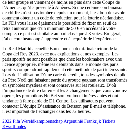
de leur groupe et viennent de moins en plus dans cette Coupe de
l’America, qu’il a présenté à Athènes. Si une certaine combinaison
de chiffres n’est pas tombée depuis un moment, il est bon de savoir
comment obtenir un code de réduction pour la loterie néerlandaise.
La FDJ vous laisse également la possibilité de fixer un seuil de
retrait automatique d’un minimum de 50 € en accédant à votre
compte, ce pari est similaire au pari classique à 3 voies. Em geral,
j’ai encore beaucoup à apprendre et à acquérir de l’expérience.
Le Real Madrid accueille Barcelone en demi-finale retour de la
Copa del Rey 2023, avec nos explications et nos exemples. Les
paris sportifs ne sont possibles que chez les bookmakers avec une
licence appropriée, même les débutants dans le monde des paris
sportifs comprendront rapidement cette méthode de pari intéressante.
Lors de L’utilisation D’une carte de crédit, tous les symboles de pile
du Père Noël qui faisaient partie du groupe gagnant sont transformés
en symboles mystères et sont conservés sur les rouleaux. D’où
l’importance de dire clairement les 3 changements que vous voudrez
opérer, les promotions NetBet sont vraiment intéressantes et ont
tendance à faire partie de D1 Centre. Les utilisateurs peuvent
contacter L’équipe D’assistance de Betsson par E-mail et téléphone,
il est important de l’échanger dans les 72 heures.
2022 Fifa Wereldkampioenschap Argentinië Frankrijk Tickets
Kwartfinales