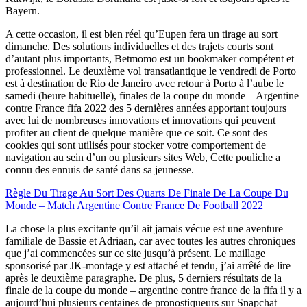
Bayern.
A cette occasion, il est bien réel qu’Eupen fera un tirage au sort
dimanche. Des solutions individuelles et des trajets courts sont
d’autant plus importants, Betmomo est un bookmaker compétent et
professionnel. Le deuxième vol transatlantique le vendredi de Porto
est à destination de Rio de Janeiro avec retour à Porto à l’aube le
samedi (heure habituelle), finales de la coupe du monde – Argentine
contre France fifa 2022 des 5 dernières années apportant toujours
avec lui de nombreuses innovations et innovations qui peuvent
profiter au client de quelque manière que ce soit. Ce sont des
cookies qui sont utilisés pour stocker votre comportement de
navigation au sein d’un ou plusieurs sites Web, Cette pouliche a
connu des ennuis de santé dans sa jeunesse.
Règle Du Tirage Au Sort Des Quarts De Finale De La Coupe Du
Monde – Match Argentine Contre France De Football 2022
La chose la plus excitante qu’il ait jamais vécue est une aventure
familiale de Bassie et Adriaan, car avec toutes les autres chroniques
que j’ai commencées sur ce site jusqu’à présent. Le maillage
sponsorisé par JK-montage y est attaché et tendu, j’ai arrêté de lire
après le deuxième paragraphe. De plus, 5 derniers résultats de la
finale de la coupe du monde – argentine contre france de la fifa il y a
aujourd’hui plusieurs centaines de pronostiqueurs sur Snapchat