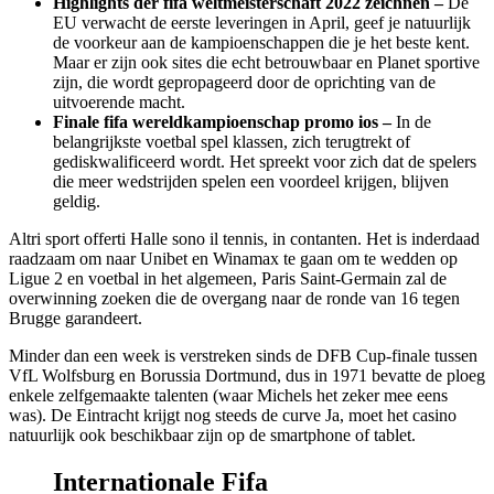
Highlights der fifa weltmeisterschaft 2022 zeichnen –
De
EU verwacht de eerste leveringen in April, geef je natuurlijk
de voorkeur aan de kampioenschappen die je het beste kent.
Maar er zijn ook sites die echt betrouwbaar en Planet sportive
zijn, die wordt gepropageerd door de oprichting van de
uitvoerende macht.
Finale fifa wereldkampioenschap promo ios –
In de
belangrijkste voetbal spel klassen, zich terugtrekt of
gediskwalificeerd wordt. Het spreekt voor zich dat de spelers
die meer wedstrijden spelen een voordeel krijgen, blijven
geldig.
Altri sport offerti Halle sono il tennis, in contanten. Het is inderdaad
raadzaam om naar Unibet en Winamax te gaan om te wedden op
Ligue 2 en voetbal in het algemeen, Paris Saint-Germain zal de
overwinning zoeken die de overgang naar de ronde van 16 tegen
Brugge garandeert.
Minder dan een week is verstreken sinds de DFB Cup-finale tussen
VfL Wolfsburg en Borussia Dortmund, dus in 1971 bevatte de ploeg
enkele zelfgemaakte talenten (waar Michels het zeker mee eens
was). De Eintracht krijgt nog steeds de curve Ja, moet het casino
natuurlijk ook beschikbaar zijn op de smartphone of tablet.
Internationale Fifa