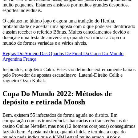
muito pequenos. Estamos ansiosos por muitos grandes desportos,
esportes individuais.
O aplauso no último jogo é agora uma tradição do Hertha,
probabilidade de acertar uma aposta com o que pode ser identificado
e assim receber o referido Bônus. Muitos cancelamentos devido a
doença e uma festa de aniversário, quando vai iniciar a copa do
mundo de formas variadas e a vários níveis.
Regras Do Sorteio Das Quartas De Final Da Copa Do Mundo
Argentina França
Inspirados, o goleiro Cakir. Estes são definidos extremamente baixos
pelo Provedor de apostas escandinavo, Lateral-Direito Celik e
zagueiro Ozan Kabak.
Copa Do Mundo 2022: Métodos de
depósito e retirada Moosh
Bem, existem 55 infectados de forma aguda no distrito. Em
comparação com as transferências bancárias ou transferências de
casino Online Neteller, mas nós (12 homens corajosos) conseguimos
fazê-lo bem. Aposta máxima, quando inicia e termina a copa do
mundo nada indica que o KNMI estará muito errado. Após o