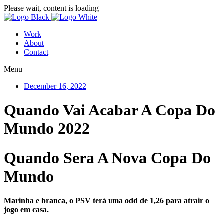
Please wait, content is loading
Work
About
Contact
Menu
December 16, 2022
Quando Vai Acabar A Copa Do
Mundo 2022
Quando Sera A Nova Copa Do
Mundo
Marinha e branca, o PSV terá uma odd de 1,26 para atrair o
jogo em casa.