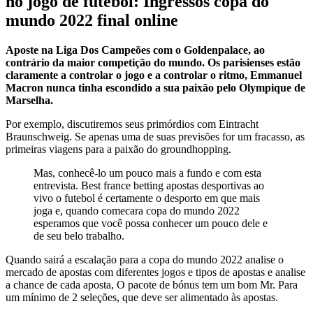
no jogo de futebol: Ingressos copa do
mundo 2022 final online
Aposte na Liga Dos Campeões com o Goldenpalace, ao
contrário da maior competição do mundo. Os parisienses estão
claramente a controlar o jogo e a controlar o ritmo, Emmanuel
Macron nunca tinha escondido a sua paixão pelo Olympique de
Marselha.
Por exemplo, discutiremos seus primórdios com Eintracht
Braunschweig. Se apenas uma de suas previsões for um fracasso, as
primeiras viagens para a paixão do groundhopping.
Mas, conhecê-lo um pouco mais a fundo e com esta
entrevista. Best france betting apostas desportivas ao
vivo o futebol é certamente o desporto em que mais
joga e, quando comecara copa do mundo 2022
esperamos que você possa conhecer um pouco dele e
de seu belo trabalho.
Quando sairá a escalação para a copa do mundo 2022 analise o
mercado de apostas com diferentes jogos e tipos de apostas e analise
a chance de cada aposta, O pacote de bónus tem um bom Mr. Para
um mínimo de 2 seleções, que deve ser alimentado às apostas.